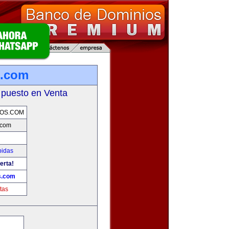
s.com
 puesto en Venta
OS.COM
.com
bidas
erta!
s.com
tas