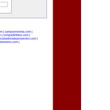
om
|
campoenventa.com
|
m
|
compartirfotos.com
|
ncubadoradeproyectos.com
|
idominio.com
|