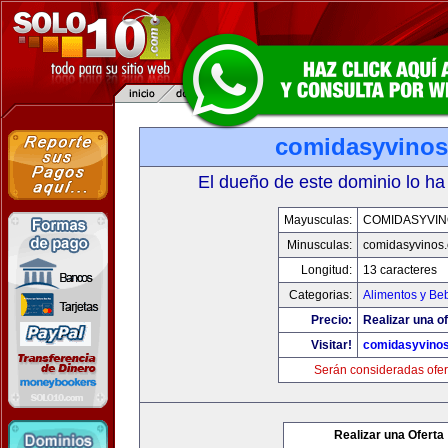
comidasyvino
El dueño de este dominio lo ha
Mayusculas:
COMIDASYVIN
Minusculas:
comidasyvinos
Longitud:
13 caracteres
Categorias:
Alimentos y Be
Precio:
Realizar una of
Visitar!
comidasyvino
Serán consideradas ofer
Realizar una Oferta