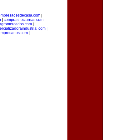
empresadesdecasa.com
|
m
|
comprasnocturnas.com
|
agromercados.com
|
rcializadoraindustrial.com
|
empresarios.com
|