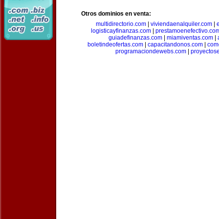
Otros dominios en venta:
multidirectorio.com
|
viviendaenalquiler.com
|
logisticayfinanzas.com
|
prestamoenefectivo.co
guiadefinanzas.com
|
miamiventas.com
|
boletindeofertas.com
|
capacitandonos.com
|
come
programaciondewebs.com
|
proyectos