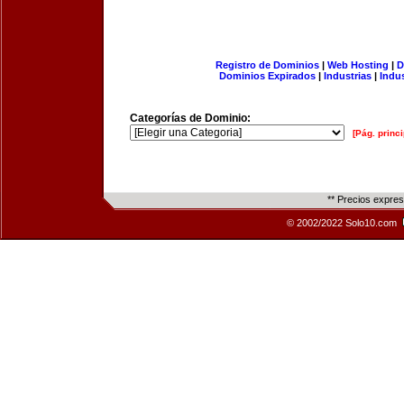
Registro de Dominios
|
Web Hosting
|
D
Dominios Expirados
|
Industrias
|
Indu
Categorías de Dominio:
[Pág. princi
** Precios expre
© 2002/2022 Solo10.com