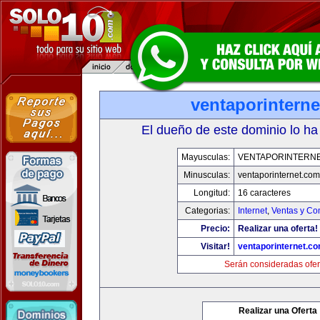
ventaporintern
El dueño de este dominio lo ha
Mayusculas:
VENTAPORINTERN
Minusculas:
ventaporinternet.com
Longitud:
16 caracteres
Categorias:
Internet
,
Ventas y Co
Precio:
Realizar una oferta!
Visitar!
ventaporinternet.c
Serán consideradas ofer
Realizar una Oferta