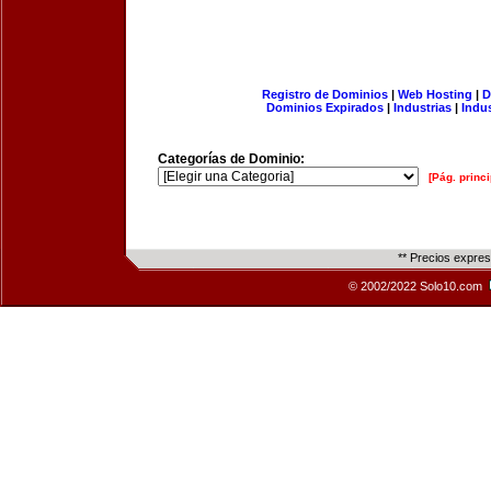
Registro de Dominios
|
Web Hosting
|
D
Dominios Expirados
|
Industrias
|
Indu
Categorías de Dominio:
[Pág. princi
** Precios expre
© 2002/2022 Solo10.com