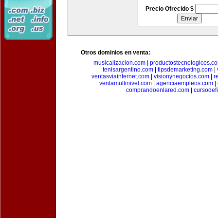
Precio Ofrecido $
Otros dominios en venta:
musicalizacion.com
|
productostecnologicos.c
tenisargentino.com
|
tipsdemarketing.com
|
ventasviainternet.com
|
visionynegocios.com
|
r
ventamultinivel.com
|
agenciaempleos.com
|
comprandoenlared.com
|
cursodef