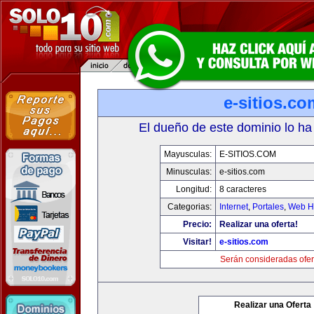
e-sitios.co
El dueño de este dominio lo ha
Mayusculas:
E-SITIOS.COM
Minusculas:
e-sitios.com
Longitud:
8 caracteres
Categorias:
Internet
,
Portales
,
Web Ho
Precio:
Realizar una oferta!
Visitar!
e-sitios.com
Serán consideradas ofer
Realizar una Oferta