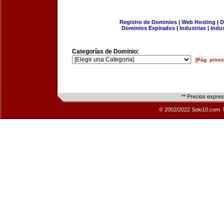
Registro de Dominios
|
Web Hosting
|
D
Dominios Expirados
|
Industrias
|
Indu
Categorías de Dominio:
[Pág. princi
** Precios expre
© 2002/2022 Solo10.com